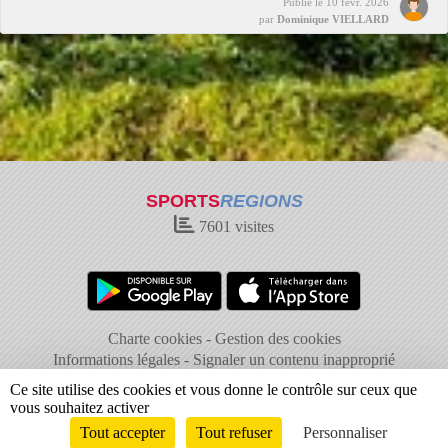
Publié le
10 févr. 2026
par
Dominique VIELLARD
SPORTS
REGIONS
7601
visites
Charte cookies
Gestion des cookies
Informations légales
Signaler un contenu inapproprié
Ce site utilise des cookies et vous donne le contrôle sur ceux que
vous souhaitez activer
Tout accepter
Tout refuser
Personnaliser
Envie de participer ?
Connexion