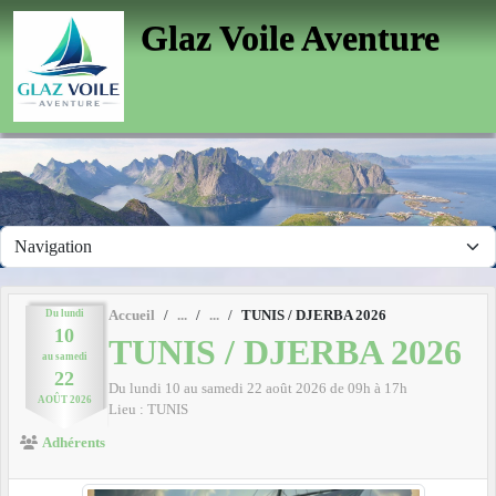
Panneau de gestion des cookies
Glaz Voile Aventure
Du
lundi
Accueil
TUNIS / DJERBA 2026
10
TUNIS / DJERBA 2026
au
samedi
22
Du
lundi
10
au
samedi
22
août
2026
de 09h à 17h
AOÛT
2026
Lieu :
TUNIS
Adhérents